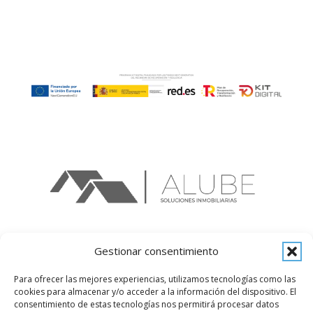
Gestionar consentimiento
Alube Soluciones
Rúa de Manuel Núñez, 3 | Santiago de Vigo
Para ofrecer las mejores experiencias, utilizamos tecnologías como las
cookies para almacenar y/o acceder a la información del dispositivo. El
36203 Vigo (Pontevedra)
consentimiento de estas tecnologías nos permitirá procesar datos
Telf.: 986 11 24 00